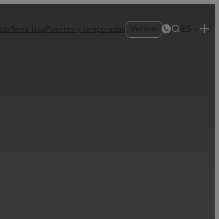
ES
Verano
ida
Temáticos
Puentes y temporadas
+