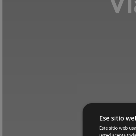
Vi
Ese sitio we
Este sitio web usa
usted acepta toda