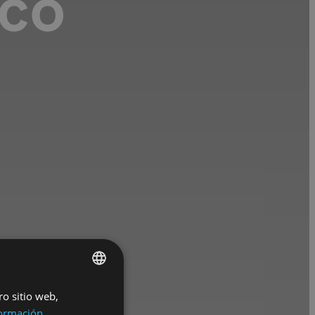
ico
ro sitio web,
SPANISH
ormación